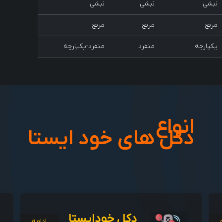
نبشی
نبشی
نبشی
مربع
مربع
مربع
یکپارچه
منفرد
منفرد-یکپارچه
انواع
دکل های خود ایستا
دکل خودایستا
..
ادامه...