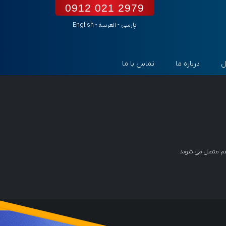
0912 021 2979
پارسی
-
العربیة
-
English
ل
درباره ما
تماس با ما