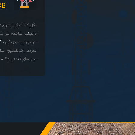
CB
دکل RDS یکی از 
و نبشی ساخته می شو
طراحی این نوع دکل ، ف
گیرند . فنداسیون استفا
تیپ های شمعی و گسترد