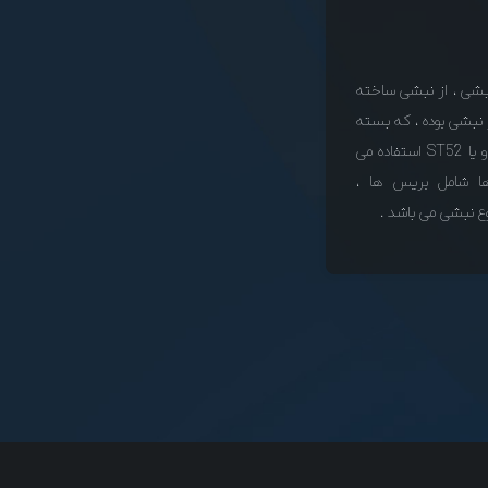
نبشی ، از نبشی ساخته
. پایه های اصلی ( Leg ) از نبشی بوده ، که بسته
به نوع طراحی دکل از نبشی ST37 و یا ST52 استفاده می
ا شامل بریس ها ،
وع نبشی می باشد .