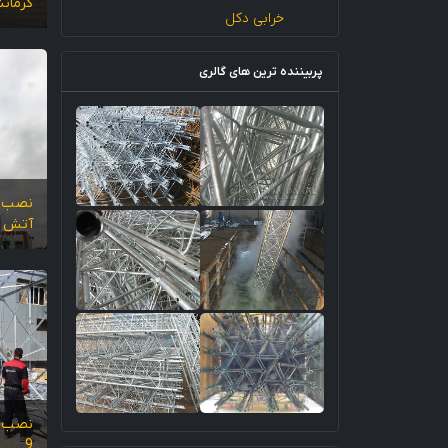
کرمانشا
خرابی دکل
پربیننده ترین های گالری
نصب و
آتش نش
نصب و
9