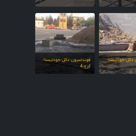
-دکل-خودایستا-
فونداسیون-دکل-خودایستا-
کرج-4