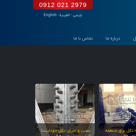
0912 021 2979
پارسی
-
العربیة
-
English
ل
درباره ما
تماس با ما
 دکل برق منطقه
نصب و اجرای دکل خودایستا