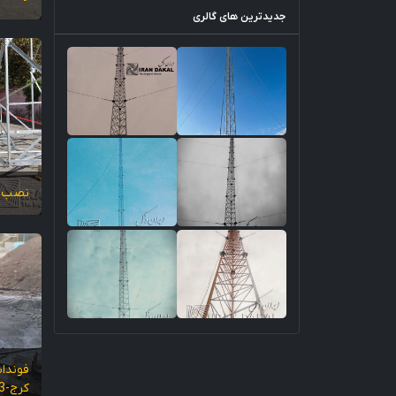
جديدترين های گالری
نصب و
فوندا
کرج-3