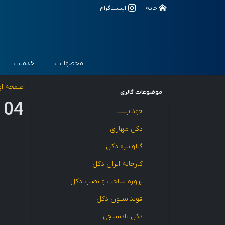
خانه
اینستاگرام
محصولات
خدمات
صفحه او
موضوعات گالری
 04
خودایستا
دکل مهاری
گالوانیزه دکل
کارخانه ایران دکل
پروژه ساخت و نصب دکل
فونداسیون دکل
دکل بادسنجی