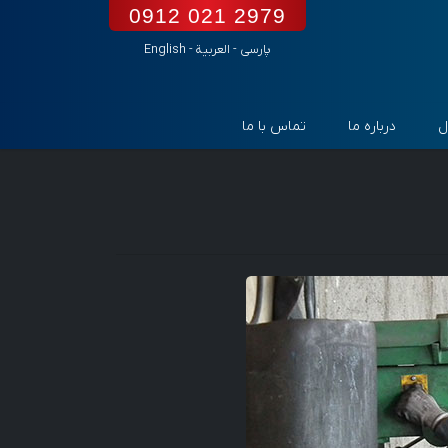
0912 021 2979
پارسی
-
العربیة
-
English
ل
درباره ما
تماس با ما