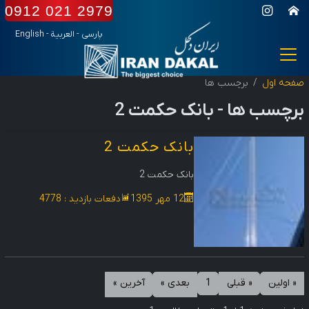
0912 021 2979
پارسی
-
العربیة
-
English
صفحه اول
برچسب ها
برچسب ها -
بانک حکمت 2
بانک حکمت 2
بانک حکمت 2
12 مهر 1395
دفعات بازدید : 4778
« اولين
« قبلی
1
بعدی »
آخرين »