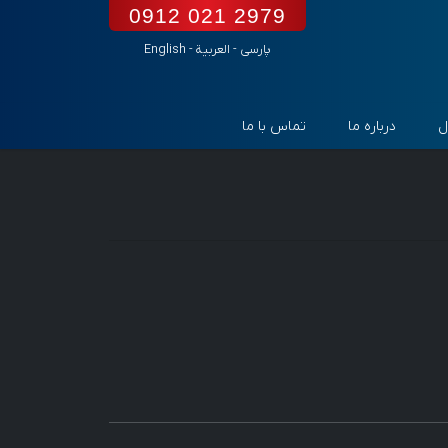
0912 021 2979
پارسی
-
العربیة
-
English
ل
درباره ما
تماس با ما