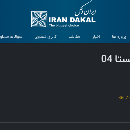
پروژه ها
اخبار
مقالات
گالری تصاویر
سوالات متداو
ا 04
4