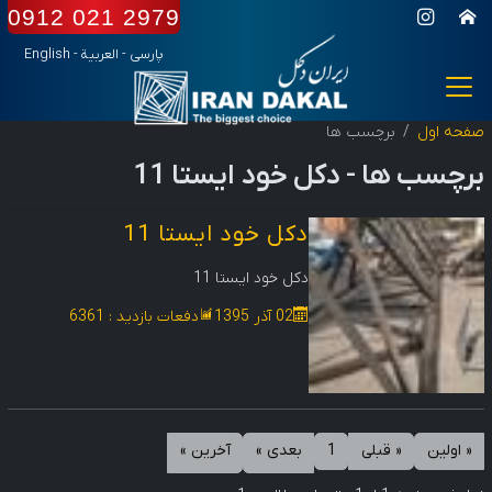
0912 021 2979
پارسی
-
العربیة
-
English
صفحه اول
برچسب ها
برچسب ها -
دکل خود ایستا 11
دکل خود ایستا 11
دکل خود ایستا 11
02 آذر 1395
دفعات بازدید : 6361
« اولين
« قبلی
1
بعدی »
آخرين »